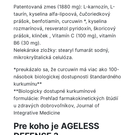
Patentovaná zmes (1880 mg): L-karnozín, L-
taurín, kyselina alfa-lipoová, čučoriedkový
prášok, benfotiamín, curcuwin *, kyselina
rozmarínová, resveratol pyridoxín, škoricový
prášok, klinček , Vitamín C (100 mg), vitamín
B6 (30 mg).
Nelekárske zložky: stearyl fumarát sodný,
mikrokryštalická celulóza.
*preukázalo sa, že curcuwin má viac ako 100-
násobok biologickej dostupnosti štandardného
kurkumínu**
**Biologicky dostupné kurkumínové
formulácie: Prehľad farmakokinetických štúdií
u zdravých dobrovoľníkov, Journal of
Integrative Medicine
Pre koho je
AGELESS