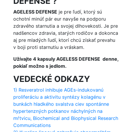
DEFENSE ?
AGELESS DEFENSE
je pre ľudí, ktorý sú
ochotní minúť pár eur navyše na podporu
zdravého starnutia a svojej dlhovekosti. Je pre
nadšencov zdravia, starých rodičov a dokonca
aj pre mladých ľudí, ktorí chcú získať prevahu
v boji proti starnutiu a vráskam.
Užívajte 4 kapsuly
AGELESS DEFENSE
denne,
pokiaľ možno s jedlom.
VEDECKÉ ODKAZY
1) Resveratrol inhibuje AGEs-indukovanú
proliferáciu a aktivitu syntézy kolagénu v
bunkách hladkého svalstva ciev spontánne
hypertenzných potkanov náchylných na
mŕtvicu, Biochemical and Biophysical Research
Communications