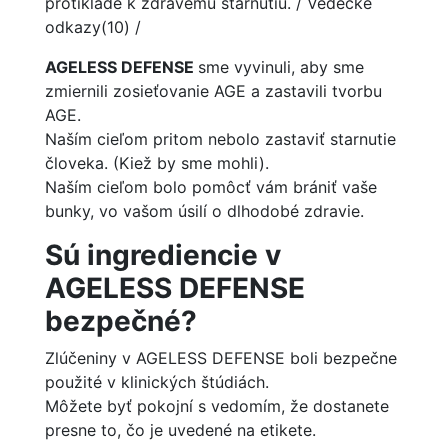
protiklade k zdravému starnutiu. / Vedecké
odkazy(10) /
AGELESS DEFENSE
sme vyvinuli, aby sme
zmiernili zosieťovanie AGE a zastavili tvorbu
AGE.
Naším cieľom pritom nebolo zastaviť starnutie
človeka. (Kiež by sme mohli).
Naším cieľom bolo pomôcť vám brániť vaše
bunky, vo vašom úsilí o dlhodobé zdravie.
Sú ingrediencie
v
AGELESS DEFENSE
bezpečné?
Zlúčeniny v AGELESS DEFENSE boli bezpečne
použité v klinických štúdiách.
Môžete byť pokojní s vedomím, že dostanete
presne to, čo je uvedené na etikete.