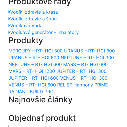
Produktové rady
Vodík, zdravie a krása
Vodík, zdravie a šport
Vodíková voda
Vodíkové generátor - inhalátory
Produkty
MERCURY – RT- HGI 300
URANUS – RT- HGI 300
URANUS – RT- HGI 600
NEPTUNE – RT- HGI 300
NEPTUNE – RT- HGI 600
MARS – RT- HGI 600
MARS – RT- HGI 1200
JUPITER – RT- HGI 300
JUPITER – RT- HGI 600
VENUS – RT- HGI 300
VENUS – RT- HGI 600
RELIEF
Harmony
PRIME
RADIANT
BUILD PRO
Najnovšie články
Objednať produkt