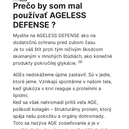
Prečo by som mal
používať
AGELESS
DEFENSE
?
Myslite na AGELESS DEFENSE ako na
dodatočnú ochranu pred zubom času.
Je to váš štít proti tým ničivým škodcom
skúmaným v mnohých štúdiách, ako konečné
(9)
produkty pokročilej glykácie.
AGEs nedokážeme úplne zastaviť. Sú v jedle,
ktoré jeme. Vznikajú spontánne v našom tele,
keď glukóza v krvi reaguje s proteínmi a
lipidmi.
Keď sa však nahromadí príliš veľa AGE,
poškodí kolagén – štrukturálny proteín, ktorý
spája našu pokožku a orgány dohromady.
Toto sa nazýva AGE zosieťovanie a je v