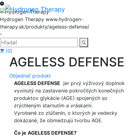
Hore
Menu
Hydrogen Therapy
www.hydrogen-
therapy.sk/produkty/ageless-defense/
Zatvoriť
Hľadať:
Hľadať
(0)
AGELESS DEFENSE
Objednať produkt
AGELESS DEFENSE
jer prvý výživový doplnok
vyvinutý na zastavenie pokročilých konečných
produktov glykácie (AGE) spojených so
zrýchleným starnutím a vráskami.
Vyrobené zo zlúčenín, o ktorých je vedecky
dokázané, že obmedzujú tvorbu AGE.
Čo je
AGELESS DEFENSE?