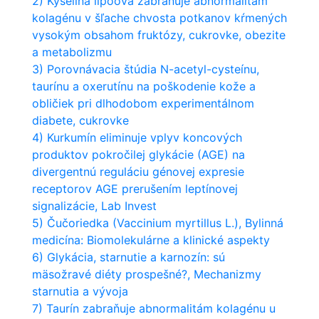
2) Kyselina lipoová zabraňuje abnormalitám
kolagénu v šľache chvosta potkanov kŕmených
vysokým obsahom fruktózy, cukrovke, obezite
a metabolizmu
3) Porovnávacia štúdia N-acetyl-cysteínu,
taurínu a oxerutínu na poškodenie kože a
obličiek pri dlhodobom experimentálnom
diabete, cukrovke
4) Kurkumín eliminuje vplyv koncových
produktov pokročilej glykácie (AGE) na
divergentnú reguláciu génovej expresie
receptorov AGE prerušením leptínovej
signalizácie, Lab Invest
5) Čučoriedka (Vaccinium myrtillus L.), Bylinná
medicína: Biomolekulárne a klinické aspekty
6) Glykácia, starnutie a karnozín: sú
mäsožravé diéty prospešné?, Mechanizmy
starnutia a vývoja
7) Taurín zabraňuje abnormalitám kolagénu u