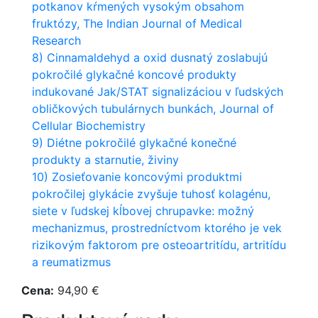
potkanov kŕmených vysokým obsahom
fruktózy, The Indian Journal of Medical
Research
8) Cinnamaldehyd a oxid dusnatý zoslabujú
pokročilé glykačné koncové produkty
indukované Jak/STAT signalizáciou v ľudských
obličkových tubulárnych bunkách, Journal of
Cellular Biochemistry
9) Diétne pokročilé glykačné konečné
produkty a starnutie, živiny
10) Zosieťovanie koncovými produktmi
pokročilej glykácie zvyšuje tuhosť kolagénu,
siete v ľudskej kĺbovej chrupavke: možný
mechanizmus, prostredníctvom ktorého je vek
rizikovým faktorom pre osteoartritídu, artritídu
a reumatizmus
Cena:
94,90 €