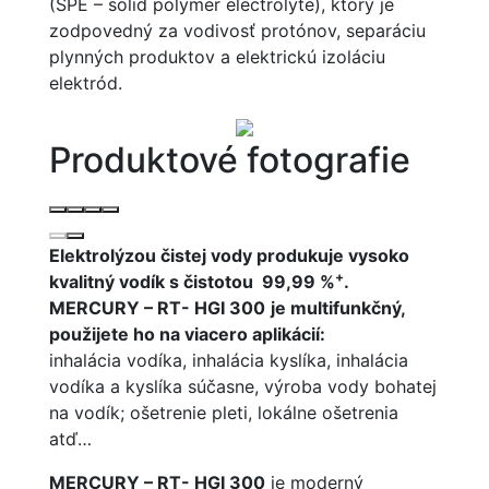
(SPE – solid polymer electrolyte), ktorý je
zodpovedný za vodivosť protónov, separáciu
plynných produktov a elektrickú izoláciu
elektród.
Produktové fotografie
Elektrolýzou čistej vody produkuje vysoko
+
kvalitný vodík s čistotou 99,99 %
.
MERCURY – RT- HGI 300
je multifunkčný,
použijete ho na viacero aplikácií:
inhalácia vodíka, inhalácia kyslíka, inhalácia
vodíka a kyslíka súčasne, výroba vody bohatej
na vodík; ošetrenie pleti, lokálne ošetrenia
atď…
MERCURY – RT- HGI 300
je moderný