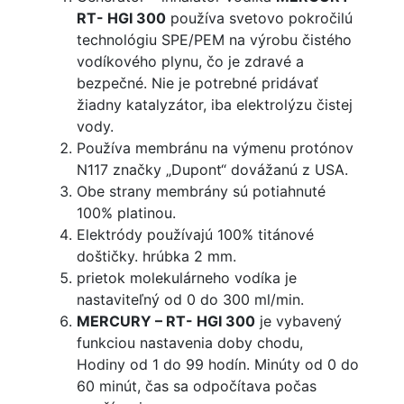
RT- HGI 300
používa svetovo pokročilú
technológiu SPE/PEM na výrobu čistého
vodíkového plynu, čo je zdravé a
bezpečné. Nie je potrebné pridávať
žiadny katalyzátor, iba elektrolýzu čistej
vody.
Používa membránu na výmenu protónov
N117 značky „Dupont“ dovážanú z USA.
Obe strany membrány sú potiahnuté
100% platinou.
Elektródy používajú 100% titánové
doštičky. hrúbka 2 mm.
prietok molekulárneho vodíka je
nastaviteľný od 0 do 300 ml/min.
MERCURY
– RT- HGI 300
je vybavený
funkciou nastavenia doby chodu,
Hodiny od 1 do 99 hodín. Minúty od 0 do
60 minút, čas sa odpočítava počas