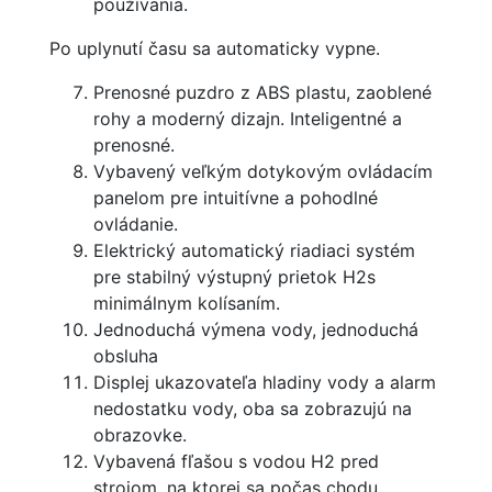
používania.
Po uplynutí času sa automaticky vypne.
Prenosné puzdro z ABS plastu, zaoblené
rohy a moderný dizajn. Inteligentné a
prenosné.
Vybavený veľkým dotykovým ovládacím
panelom pre intuitívne a pohodlné
ovládanie.
Elektrický automatický riadiaci systém
pre stabilný výstupný prietok H2s
minimálnym kolísaním.
Jednoduchá výmena vody, jednoduchá
obsluha
Displej ukazovateľa hladiny vody a alarm
nedostatku vody, oba sa zobrazujú na
obrazovke.
Vybavená fľašou s vodou H2 pred
strojom, na ktorej sa počas chodu