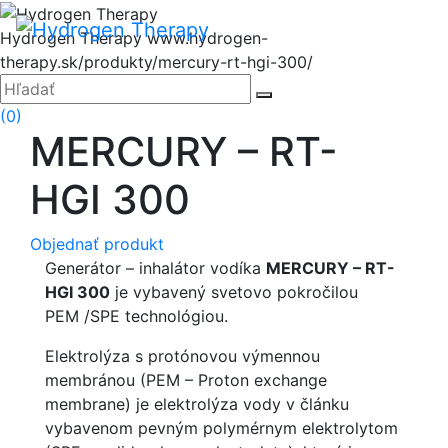
Hore
Menu
Hydrogen Therapy
www.hydrogen-
therapy.sk/produkty/mercury-rt-hgi-300/
Zatvoriť
Hľadať:
Hľadať
(0)
MERCURY – RT-
HGI 300
Objednať produkt
Generátor – inhalátor vodíka
MERCURY – RT-
HGI 300
je vybavený svetovo pokročilou
PEM /SPE technológiou.
Elektrolýza s protónovou výmennou
membránou (PEM – Proton exchange
membrane) je elektrolýza vody v článku
vybavenom pevným polymérnym elektrolytom